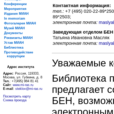
Конференции
Контактная информация:
Мероприятия
тел.:
+7 (495) 020-22-89*250
Издания МИАН
89*2503;
In memoriam
электронная почта:
maslya
Фотогалерея МИАН
Музей МИАН
Заведующая отделом БЕН
Документы
Татьяна Ивановна Масляк
Реквизиты МИАН
электронная почта:
maslya
Устав МИАН
Библиотека
Противодействие
коррупции
Уважаемые к
Адрес института
Адрес
: Россия, 119333,
Библиотека 
Москва, ул. Губкина, д. 8
Тел.
: +7(495) 984 81 41
Сайт
:
www.mi-ras.ru
предлагает 
E-mail
:
steklov@mi-ras.ru
Посмотреть карту
БЕН, возможн
Схема проезда
электронным