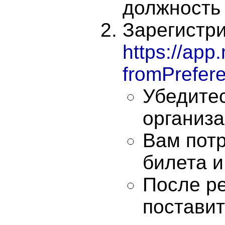
должность
Зарегистри
https://app.
fromPrefer
Убедитес
организ
Вам потр
билета и
После р
поставит