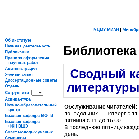
МЦМУ МИАН
|
Минобр
Об институте
Библиотека
Научная деятельность
Публикации
Правила оформления
научных работ
Администрация
Сводный ка
Ученый совет
Диссертационные советы
литератур
Отделы
Сотрудники
Аспирантура
Научно-образовательный
Обслуживание читателей:
центр
понедельник — четверг с 11.
Базовая кафедра МФТИ
пятница с 11 до 16.00.
Базовая кафедра
ФКН ВШЭ
В последнюю пятницу каждо
Совет молодых ученых
день.
Семинары