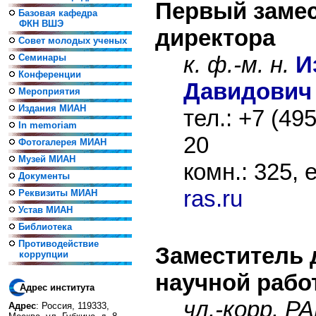
Первый заме
Базовая кафедра
ФКН ВШЭ
директора
Совет молодых ученых
к. ф.-м. н.
И
Семинары
Конференции
Давидович
Мероприятия
Издания МИАН
тел.: +7 (49
In memoriam
20
Фотогалерея МИАН
Музей МИАН
комн.: 325, 
Документы
ras.ru
Реквизиты МИАН
Устав МИАН
Библиотека
Противодействие
Заместитель 
коррупции
научной рабо
Адрес института
чл.-корр. Р
Адрес
: Россия, 119333,