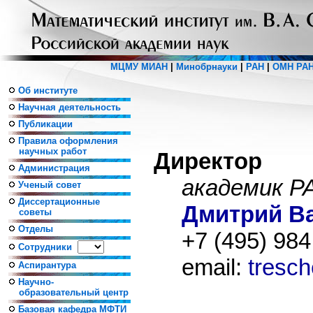
МЦМУ МИАН
|
Минобрнауки
|
РАН
|
ОМН РА
Об институте
Научная деятельность
Публикации
Правила оформления
научных работ
Директор
Администрация
академик Р
Ученый совет
Диссертационные
Дмитрий В
советы
Отделы
+7 (495) 984
Сотрудники
email:
tresc
Аспирантура
Научно-
образовательный центр
Базовая кафедра МФТИ