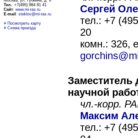
Москва, ул. Губкина, д. 8
Тел.
: +7(495) 984 81 41
Сергей Оле
Сайт
:
www.mi-ras.ru
E-mail
:
steklov@mi-ras.ru
тел.: +7 (49
Посмотреть карту
Схема проезда
20
комн.: 326, e
gorchins@mi
Заместитель 
научной рабо
чл.-корр. Р
Максим Ал
тел.: +7 (49