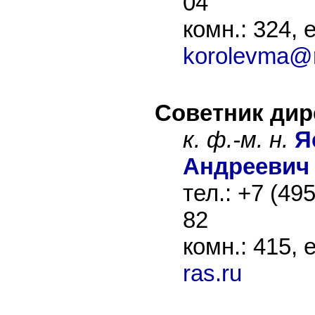
04
комн.: 324, e
korolevma@m
Cоветник дир
к. ф.-м. н.
Я
Андреевич
тел.: +7 (49
82
комн.: 415, 
ras.ru