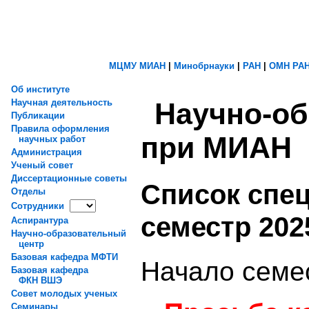
МЦМУ МИАН
|
Минобрнауки
|
РАН
|
ОМН РА
Об институте
Научно-об
Научная деятельность
Публикации
Правила оформления
при МИАН
научных работ
Администрация
Ученый совет
Диссертационные советы
Список спец
Отделы
Сотрудники
семестр 202
Аспирантура
Научно-образовательный
центр
Базовая кафедра МФТИ
Начало семес
Базовая кафедра
ФКН ВШЭ
Совет молодых ученых
Семинары