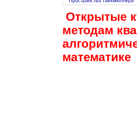
Пространства Тайхмюллера
Открытые к
методам ква
алгоритмич
математике