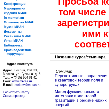
Просьба к
Конференции
Мероприятия
том числе
Издания МИАН
In memoriam
зарегистр
Фотогалерея МИАН
Музей МИАН
ими к
Документы
Реквизиты МИАН
соотве
Устав МИАН
Библиотека
Противодействие
коррупции
Название курса/семинара
Адрес института
Адрес
: Россия, 119333,
Семинар
Москва, ул. Губкина, д. 8
Перспективные направления
Тел.
: +7(495) 984 81 41
в квантовой теории поля и
Сайт
:
www.mi-ras.ru
суперструнах
E-mail
:
steklov@mi-ras.ru
Метод функционального
Посмотреть карту
интеграла в квантовой
Схема проезда
гравитации в режиме низких
энергий